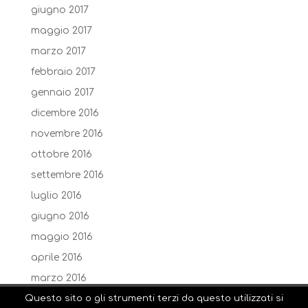
giugno 2017
maggio 2017
marzo 2017
febbraio 2017
gennaio 2017
dicembre 2016
novembre 2016
ottobre 2016
settembre 2016
luglio 2016
giugno 2016
maggio 2016
aprile 2016
marzo 2016
Questo sito o gli strumenti terzi da questo utilizzati si
febbraio 2016